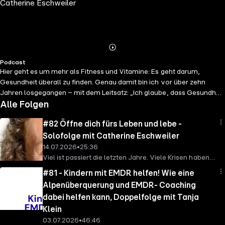
Catherine Eschweiler
Tiefe
Abspielen
Mehr
Podcast
Details
Hier geht es um mehr als Fitness und Vitamine: Es geht darum,
Gesundheit überall zu finden. Genau damit bin ich vor über zehn
Jahren losgegangen – mit dem Leitsatz: „Ich glaube, dass Gesundheit
in allem steckt.“ In diesem Podcast bekommst du inspirierende
Alle Folgen
Gespräche rund um mentale Balance, Bewegung, Ernährung,
#82 Öffne dich fürs Leben und lebe -
Regulation, innere Verbindung und all die bunten, verrückten, echten
Geschichten des Lebens. Mit Expertinnen, Alltagsheldinnen und
Solofolge mit Catherine Eschweiler
Menschen, die etwas zu sagen haben. Dich in deiner psychisch-
14.07.2026
•
25:36
mentalen Stärke zu unterstützen, motivieren und wieder in Balance
Viel ist passiert die letzten Jahre. Viele Krisen haben
zu bringen ist meine Mission
uns durchgeschüttelt, verändert und ab und an an den
#81 - Kindern mit EMDR helfen! Wie eine
Rand der Verzweiflung gebracht. Und ich glaube, dir
Alpenüberquerung und EMDR- Coaching
geht es in dem ein oder anderen Gedanken genauso.
dabei helfen kann, Doppelfolge mit Tanja
Müde von noch mehr Krisen, müde vielleicht auch
Klein
einfach das eigene Leben anzupacken und wieder
03.07.2026
•
46:46
wahrhaftig zu leben. Doch ist das ihr Lieben, genau die