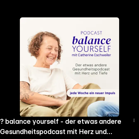
the
h page
 main
nt
the
ibility
ment
? balance yourself - der etwas andere
Gesundheitspodcast mit Herz und