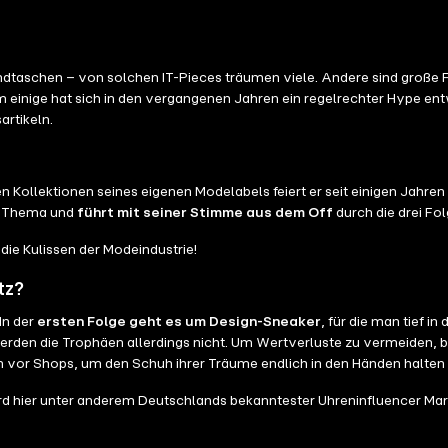
dtaschen – von solchen IT-Pieces träumen viele. Andere sind große 
 einige hat sich in den vergangenen Jahren ein regelrechter Hype e
rtikeln.
den Kollektionen seines eigenen Modelabels feiert er seit einigen Jahr
ses Thema und
führt mit seiner Stimme aus dem Off
durch die drei F
r die Kulissen der Modeindustrie!
tz?
 In der
ersten Folge geht es um Design-Sneaker
, für die man tief i
erden die Trophäen allerdings nicht. Um Wertverluste zu vermeiden, 
 vor Shops, um den Schuh ihrer Träume endlich in den Händen halten
rd hier unter anderem Deutschlands bekanntester Uhreninfluencer Mar