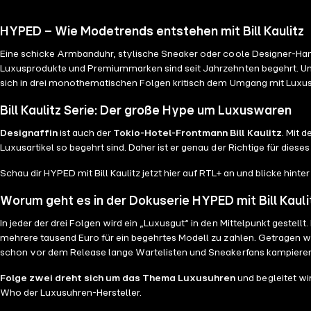
HYPED – Wie Modetrends entstehen mit Bill Kaulitz
Eine schicke Armbanduhr, stylische Sneaker oder coole Designer-Han
Luxusprodukte und Premiummarken sind seit Jahrzehnten begehrt. Um
sich in drei monothematischen Folgen kritisch dem Umgang mit Luxusa
Bill Kaulitz Serie: Der große Hype um Luxuswaren
Designaffin
ist auch der
Tokio-Hotel-Frontmann Bill Kaulitz
. Mit 
Luxusartikel so begehrt sind. Daher ist er genau der Richtige für die
Schau dir HYPED mit Bill Kaulitz jetzt hier auf RTL+ an und blicke hinte
Worum geht es in der Dokuserie HYPED mit Bill Kauli
In jeder der drei Folgen wird ein „Luxusgut“ in den Mittelpunkt gestellt.
mehrere tausend Euro für ein begehrtes Modell zu zahlen. Getragen w
schon vor dem Release lange Wartelisten und Sneakerfans kampieren
Folge zwei dreht sich um das Thema Luxusuhren
und begleitet wi
Who der Luxusuhren-Hersteller.