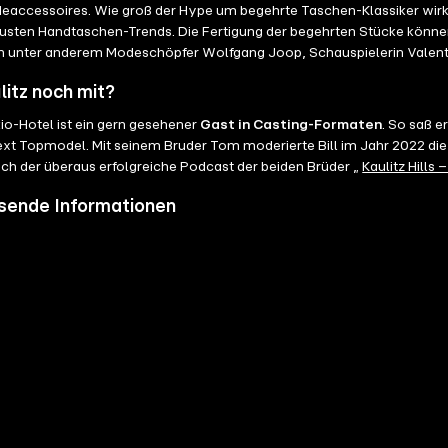
odeaccessoires. Wie groß der Hype um begehrte Taschen-Klassiker wirkli
eusten Handtaschen-Trends. Die Fertigung der begehrten Stücke könne
 unter anderem Modeschöpfer Wolfgang Joop, Schauspielerin Valent
litz noch mit?
io-Hotel ist ein gern gesehener
Gast in Casting-Formaten
. So saß e
xt Topmodel. Mit seinem Bruder Tom moderierte Bill im Jahr 2022 d
auch der überaus erfolgreiche Podcast der beiden Brüder „
Kaulitz Hills
sende Informationen