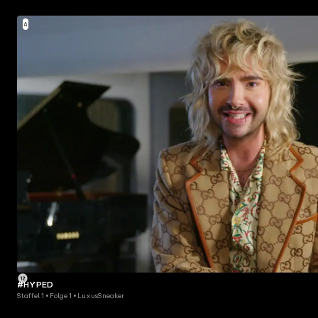
#HYPED
Staffel 1 • Folge 1 • LuxusSneaker