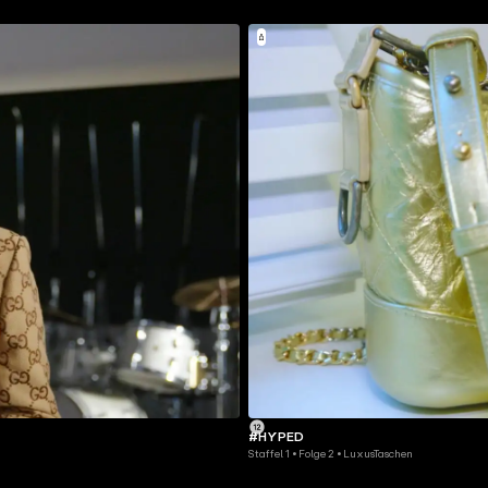
#HYPED
Staffel 1 • Folge 2 • LuxusTaschen