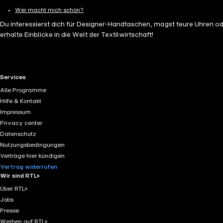
Wer macht mich schön?
Du interessierst dich für Designer-Handtaschen, magst teure Uhren 
erhalte Einblicke in die Welt der Textilwirtschaft!
RTL+ useful links.
Services
Alle Programme
Hilfe & Kontakt
Impressum
Privacy center
Datenschutz
Nutzungsbedingungen
Verträge hier kündigen
Vertrag widerrufen
Wir sind RTL+
Über RTL+
Jobs
Presse
Werben auf RTL+