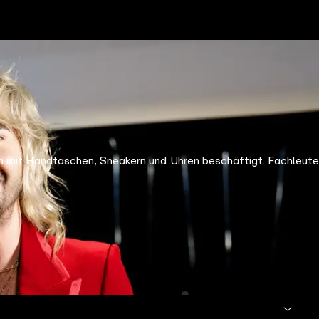
h mit Handtaschen, Sneakern und Uhren beschäftigt. Fachleute