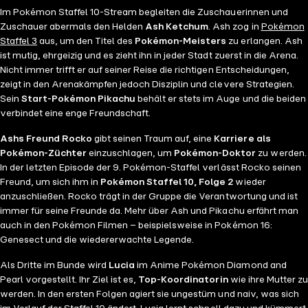
Im Pokémon Staffel 10-Stream begleiten die Zuschauerinnen und
Zuschauer abermals den Helden
Ash Ketchum
. Ash zog in
Pokémon
Staffel 3
aus, um den Titel des
Pokémon-Meisters
zu erlangen. Ash
ist mutig, ehrgeizig und es zieht ihn in jeder Stadt zuerst in die Arena.
Nicht immer trifft er auf seiner Reise die richtigen Entscheidungen,
zeigt in den Arenakämpfen jedoch Disziplin und clevere Strategien.
Sein
Start-Pokémon Pikachu
behält er stets im Auge und die beiden
verbindet eine enge Freundschaft.
Ashs Freund Rocko
gibt seinen Traum auf, eine
Karriere als
Pokémon-Züchter
einzuschlagen, um
Pokémon-Doktor
zu werden.
In der letzten Episode der 9. Pokémon-Staffel verlässt Rocko seinen
Freund, um sich ihm in
Pokémon Staffel 10, Folge 2
wieder
anzuschließen. Rocko trägt in der Gruppe die Verantwortung und ist
immer für seine Freunde da. Mehr über Ash und Pikachu erfährt man
auch in den Pokémon Filmen – beispielsweise in Pokémon 16:
Genesect und die wiedererwachte Legende.
Als Dritte im Bunde wird
Lucia
im Anime Pokémon Diamond and
Pearl vorgestellt. Ihr Ziel ist es,
Top-Koordinatorin
wie ihre Mutter zu
werden. In den ersten Folgen agiert sie ungestüm und naiv, was sich