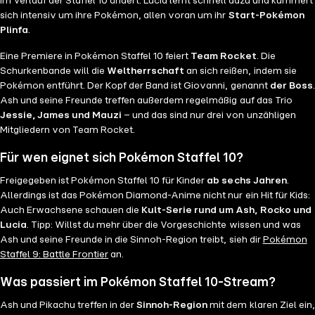
im Verlauf der Staffel 10 ändert. Lucia lernt schnell dazu und kümmert
sich intensiv um ihre Pokémon, allen voran um ihr
Start-Pokémon
Plinfa
.
Eine Premiere in Pokémon Staffel 10 feiert
Team Rocket
. Die
Schurkenbande will die
Weltherrschaft
an sich reißen, indem sie
Pokémon entführt. Der Kopf der Band ist Giovanni, genannt
der Boss
.
Ash und seine Freunde treffen außerdem regelmäßig auf das Trio
Jessie, James und Mauzi
– und das sind nur drei von unzähligen
Mitgliedern von Team Rocket.
Für wen eignet sich Pokémon Staffel 10?
Freigegeben ist Pokémon Staffel 10 für Kinder
ab sechs Jahren
.
Allerdings ist das Pokémon Diamond-Anime nicht nur ein Hit für Kids:
Auch Erwachsene schauen die
Kult-Serie rund um Ash, Rocko und
Lucia
. Tipp: Willst du mehr über die Vorgeschichte wissen und was
Ash und seine Freunde in die Sinnoh-Region treibt, sieh dir
Pokémon
Staffel 9: Battle Frontier
an.
Was passiert im Pokémon Staffel 10-Stream?
Ash und Pikachu treffen in der
Sinnoh-Region
mit dem klaren Ziel ein,