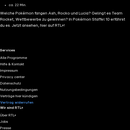
ca. 22 Min.
Welche Pokémon fangen Ash, Rocko und Lucia? Gelingt es Team
Rocket, Wettbewerbe zu gewinnen? In Pokémon Staffel 10 erfährst
du es. Jetzt ansehen, hier auf RTL+!
RTL+ useful links.
Services
Alle Programme
Hilfe & Kontakt
Impressum
Privacy center
Datenschutz
Nutzungsbedingungen
Verträge hier kündigen
Vertrag widerrufen
Wir sind RTL+
Über RTL+
Jobs
Presse