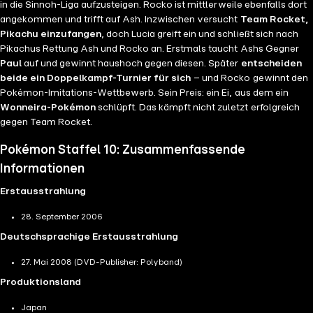
in die Sinnoh-Liga aufzusteigen. Rocko ist mittlerweile ebenfalls dort
angekommen und trifft auf Ash. Inzwischen versucht
Team Rocket,
Pikachu einzufangen
, doch Lucia greift ein und schließt sich nach
Pikachus Rettung Ash und Rocko an. Erstmals taucht Ashs Gegner
Paul
auf und gewinnt haushoch gegen diesen. Später
entscheiden
beide ein Doppelkampf-Turnier für sich
– und Rocko gewinnt den
Pokémon-Imitations-Wettbewerb. Sein Preis: ein Ei, aus dem ein
Wonneira-Pokémon
schlüpft. Das kämpft nicht zuletzt erfolgreich
gegen Team Rocket.
Pokémon Staffel 10: Zusammenfassende
Informationen
Erstausstrahlung
28. September 2006
Deutschsprachige Erstausstrahlung
27. Mai 2008 (DVD-Publisher: Polyband)
Produktionsland
Japan