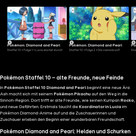
Pokémon: Diamond and Pearl
Pokémon: Diamond and Pearl
Po
Staffel 10 • Folge 1 • Lucia startet durch!
Staffel 10 • Folge 2 • Gib niemals auf!
Sta
Pokémon Staffel 10 – alte Freunde, neue Feinde
In
Pokémon Staffel 10 Diamond and Pearl
beginnt eine neue Ära:
Ash macht sich mit seinem
Pokémon Pikachu
auf den Weg in die
Sinnoh-Region. Dort trifft er alte Freunde, wie seinen Kumpan
Rocko
,
und neue Gefährten. Erstmals taucht die
Koordinatorin Lucia
im
Pokémon Diamond-Anime auf und die Zuschauerinnen und
Zuschauer erleben den Beginn einer wunderbaren Freundschaft.
Pokémon Diamond and Pearl: Helden und Schurken