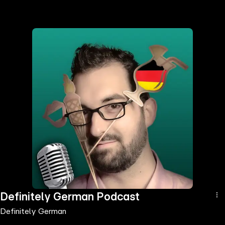
the
h page
 main
nt
the
ibility
ment
Definitely German Podcast
Definitely German