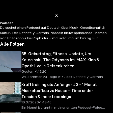
Abspielen
Mehr
Podcast
Details
Du suchst einen Podcast auf Deutsch über Musik, Gesellschaft &
Kultur? Der Definitely German Podcast bietet spannende Themen
von Philosophie bis Popkultur – mal solo, mal im Dialog. Für
deutsche Muttersprachler:innen & fortgeschrittene Deutschlernende
Alle Folgen
(B2–C2), die kluge Gespräche und neue Perspektiven schätzen. ?️ ?
35. Geburtstag, Fitness-Update, Urs
Jetzt reinhören & mitdenken! ? YouTube: @definitelygerman ? ko-
fi.com/definitelygerman ? Instagram: @definitelygermanpodcast ©
Kalecinski, The Odyssey im IMAX-Kino &
Definitely German
Opeth live in Gelsenkirchen
Gestern
•
1:13:20
Willkommen zu Folge #132 des Definitely German
Podcasts! ?️ Ich melde mich zurück mit einem
Krafttraining als Anfänger #3 - 1 Monat
vollgepackten Update-Podcast! Anfang Juli bin ich 35
Muskelaufbau zu Hause – Time under
Jahre alt geworden – Zeit für eine kurze
Tension & mehr Learnings
Standortbestimmung und ein echtes Rumpaket an
19.07.2026
•
1:49:48
Themen aus meinem Alltag, Gym, Medienkonsum
Ein Monat ist rum! In meiner dritten Podcast-Folge
und Live-Events. Die Themen dieser Episode im