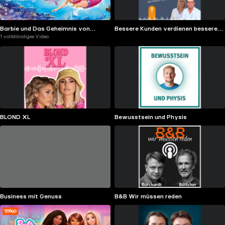
Barbie und Das Geheimnis von
Bessere Kunden verdienen bessere
1 vollständiges Video
Oceana 2
Unternehmen
BLOND XL
Bewusstsein und Physis
Business mit Genuss
B&B Wir müssen reden