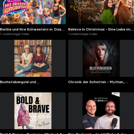
Barbie und ihre Schwestern in: Das
Believe In Christmas - Eine Liebe im
1 vollständiges Video
1 vollständiges Video
große Hundeabenteuer
Weihnachtsland
Buchstabengold und
Chronik der Schatten - Mythen,
Marketingzauber
Legenden und historische Rätsel