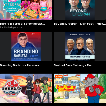
Barbie & Teresa: So schmeckt
Beyond Lifespan - Dein Fast-Track
1 vollständiges Video
Freundschaft
zu mehr Gesundheit
Branding Barista – Personal
Dreimal freie Meinung - Der
Branding für Solopreneure
Debatten Podcast