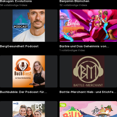
Bakugan: Evolutions
Benjamin Blümchen
54 vollständige Videos
52 vollständige Videos
BergGesundheit Podcast
Barbie und Das Geheimnis von
1 vollständiges Video
Oceana
Buchbubble: Der Podcast für
Battle-Merchant Hieb- und Stichfest
Autor:innen, die Leser:innen finden
- Dein Mittelalter Podcast
wollen