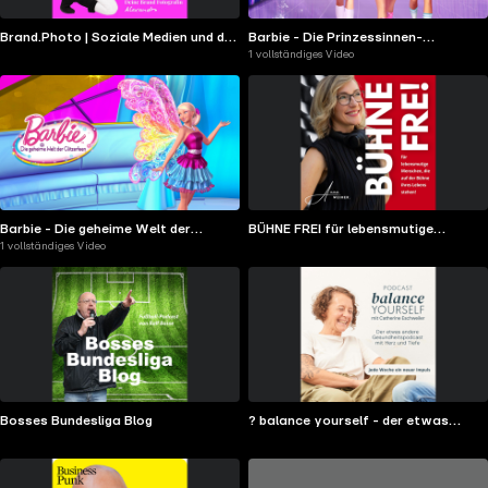
Brand.Photo | Soziale Medien und die
Barbie - Die Prinzessinnen-
1 vollständiges Video
Fotografie
Akademie
Barbie - Die geheime Welt der
BÜHNE FREI für lebensmutige
1 vollständiges Video
Glitzerfeen
Menschen, die auf der Bühne ihres
Lebens stehen!
Bosses Bundesliga Blog
? balance yourself - der etwas
andere Gesundheitspodcast mit
Herz und Tiefe