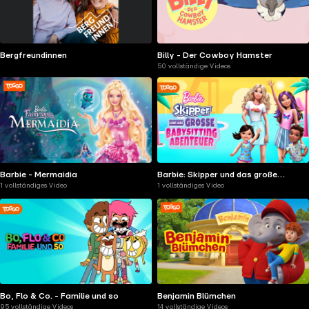
Bergfreundinnen
Billy - Der Cowboy Hamster
50 vollständige Videos
Barbie - Mermaidia
Barbie: Skipper und das große
1 vollständiges Video
1 vollständiges Video
Babysitting Abenteuer
Bo, Flo & Co. - Familie und so
Benjamin Blümchen
95 vollständige Videos
14 vollständige Videos