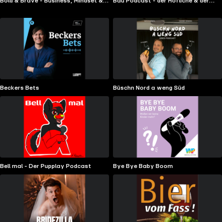
Bold & Brave - Business, Mindset &
Bau Podcast - der Höfliche & der
more für ambitionierte Frauen mit
BAUstein®
großer Vision
Beckers Bets
Büschn Nord a weng Süd
Bell mal - Der Pupplay Podcast
Bye Bye Baby Boom