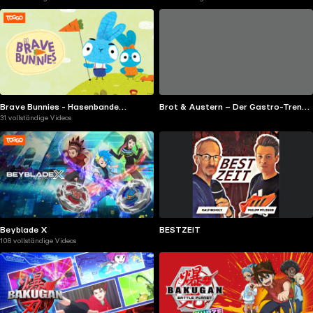
Brave Bunnies - Hasenbande
Brot & Austern – Der Gastro-Trend
31 vollständige Videos
unterwegs
Podcast mit Felicitas Then
Beyblade X
BESTZEIT
108 vollständige Videos