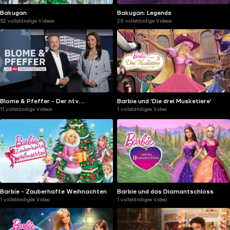
Bakugan
Bakugan: Legends
52 vollständige Videos
26 vollständige Videos
Blome & Pfeffer - Der ntv
Barbie und 'Die drei Musketiere'
11 vollständige Videos
1 vollständiges Video
Hauptstadttalk
Barbie - Zauberhafte Weihnachten
Barbie und das Diamantschloss
1 vollständiges Video
1 vollständiges Video