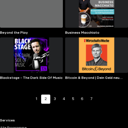
Beyond the Play
Business Macchiato
Blackstage - The Dark Side Of Music
Bitcoin & Beyond | Dein Geld neu
denken
1
2
3
4
5
6
7
RTL+ useful links.
Services
Alle Programme