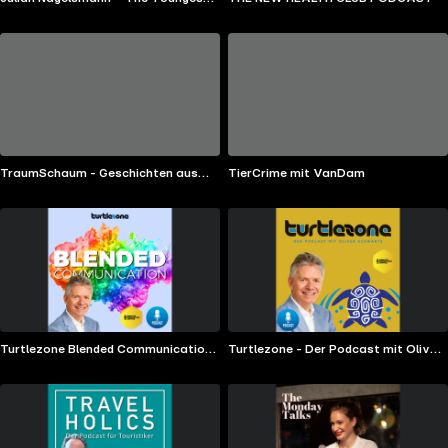
One
TraumSchaum - Geschichten aus
TierCrime mit VanDam
dem Dämmerlicht
Turtlezone Blended Communication
Turtlezone - Der Podcast mit Oliver
- Der Podcast für Kommunikatoren
Schwartz