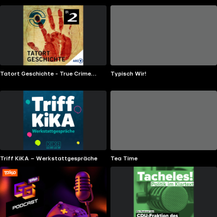
Tatort Geschichte - True Crime
Typisch Wir!
meets History
Triff KiKA – Werkstattgespräche
Tea Time