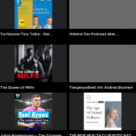
Turtlezone Tiny Talks - Der
thänks! Der Podcast über
Debatten-Podcast mit Gebert und
Dankbarkeit
Schwartz
The Queen of Milfs
Tiergesundheit mit Andrea Bachem
Julian Nagelsmann – The Youngest
THE NEW HEALTH CLUB PODCAST