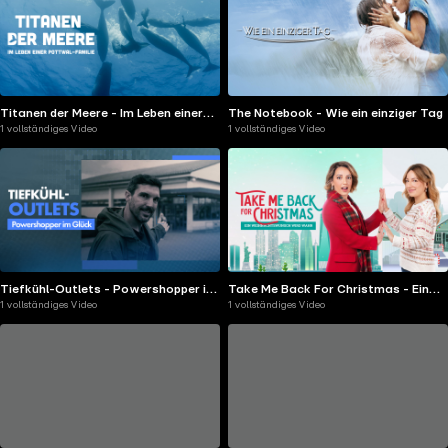
Titanen der Meere - Im Leben einer
The Notebook - Wie ein einziger Tag
1 vollständiges Video
1 vollständiges Video
Pottwal-Familie
Tiefkühl-Outlets - Powershopper im
Take Me Back For Christmas - Ein
1 vollständiges Video
1 vollständiges Video
Glück
Weihnachtswunsch wird wahr