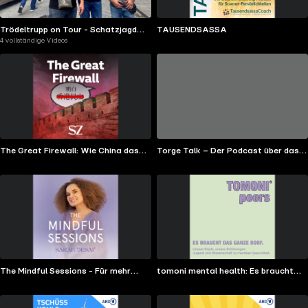
Trödeltrupp on Tour - Schatzjagd
TAUSENDSASSA
4 vollständige Videos
durch Europa
The Great Firewall: Wie China das
Torge Talk – Der Podcast über das
Internet verändert
große Ganze
The Mindful Sessions - Für mehr
tomoni mental health: Es braucht
Achtsamkeit & Soulpower
das ganze Dorf.