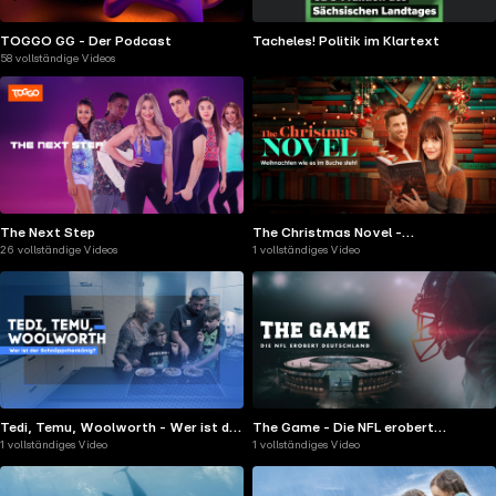
TOGGO GG - Der Podcast
Tacheles! Politik im Klartext
58 vollständige Videos
The Next Step
The Christmas Novel -
26 vollständige Videos
1 vollständiges Video
Weihnachten, wie es im Buche steht
Tedi, Temu, Woolworth - Wer ist der
The Game - Die NFL erobert
1 vollständiges Video
1 vollständiges Video
Schnäppchenkönig?
Deutschland