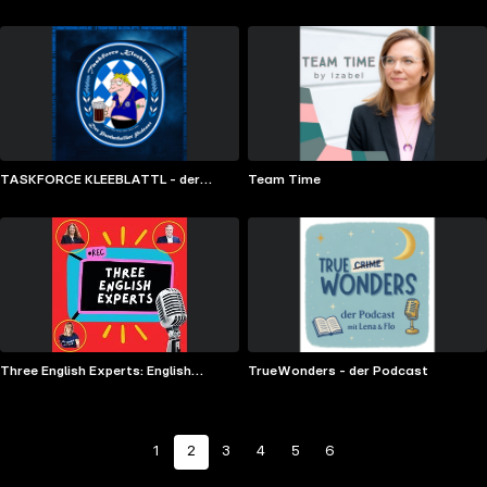
Tragödie
TASKFORCE KLEEBLATTL - der
Team Time
Pantherholiker Podcast rund um den
ERC Ingolstadt
TrueWonders - der Podcast
Three English Experts: English
Confidence for German
Professionals
1
2
3
4
5
6