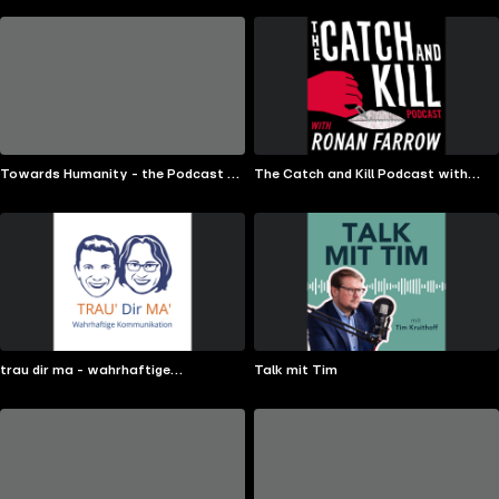
Towards Humanity - the Podcast by
The Catch and Kill Podcast with
Mark Chait
Ronan Farrow
trau dir ma - wahrhaftige
Talk mit Tim
Kommunikation