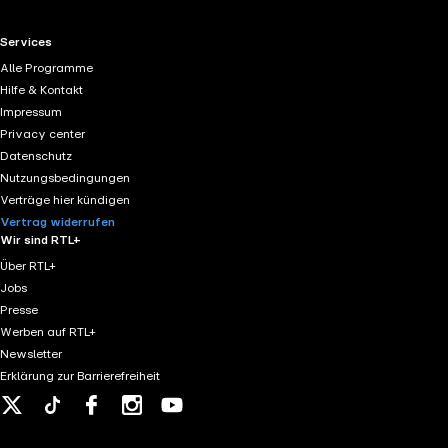
RTL+ useful links.
Services
Alle Programme
Hilfe & Kontakt
Impressum
Privacy center
Datenschutz
Nutzungsbedingungen
Verträge hier kündigen
Vertrag widerrufen
Wir sind RTL+
Über RTL+
Jobs
Presse
Werben auf RTL+
Newsletter
Erklärung zur Barrierefreiheit
X
Tiktok
Facebook
Instagram
Youtube